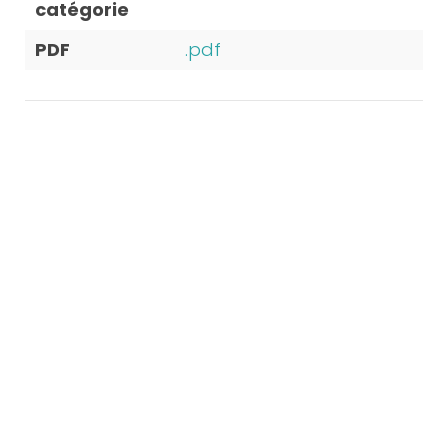
catégorie
PDF
.pdf
Extra specifications
Capacité
5 personnes (1 place
allongée, 4 place
assises)
Dimensions
203 x 224 x 86 cm
Contenu
1.177 ltr
Poids vide
379 kg
Nombre de
3
jetpak