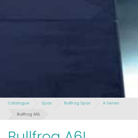
Catalogue
Spas
Bullfrog Spas
A Series
Bullfrog A6L
Bullfrog A6L