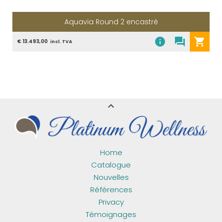
Aquavia Round 2 encastré
info
question_answer
shopping_cart
€ 13.493,00
incl. TVA
expand_less
Home
Catalogue
Nouvelles
Références
Privacy
Témoignages