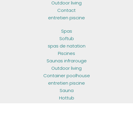
Outdoor living
Contact
entretien piscine
Spas
Softub
spas de natation
Piscines
Saunas infrarouge
Outdoor living
Container poolhouse
entretien piscine
Sauna
Hottub
HEURES D 'OUVERTURE
ma - do:
10u00 - 17u00
vr:
10u00 - 17u00
za - zo:
sur rendez-vous