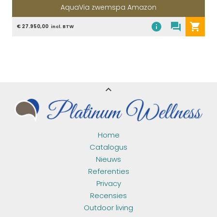
AquaVia zwemspa Amazon
info
question_answer
shopping_cart
€ 27.950,00
incl. BTW
expand_less
Home
Catalogus
Nieuws
Referenties
Privacy
Recensies
Outdoor living