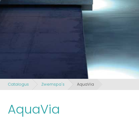
Catalogus
Zwemspa's
AquaVia
AquaVia