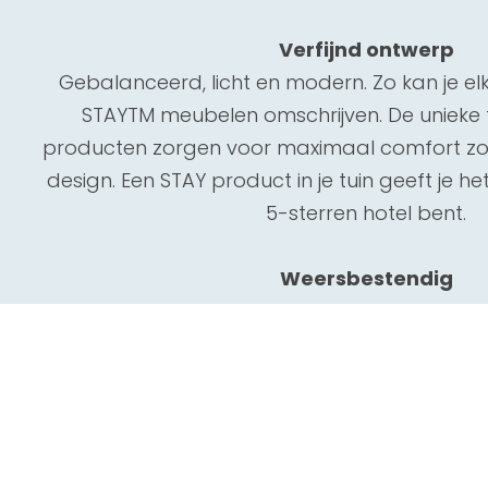
Verfijnd ontwerp
Gebalanceerd, licht en modern. Zo kan je e
STAYTM meubelen omschrijven. De unieke
producten zorgen voor maximaal comfort zon
design. Een STAY product in je tuin geeft je he
5-sterren hotel bent.
Weersbestendig
Je STAY meubelen zijn bekleed met de uni
Sunproof® stof. Die werkt vuil- en wateraf
meubelen in alle weersomstandigheden het h
kunnen blijven staan.
Bovendien kan je gerust genieten van je gl
loungeset, want ook daar is de stof t