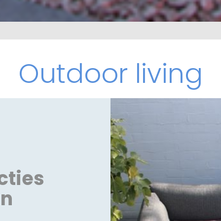
Outdoor living
cties
en