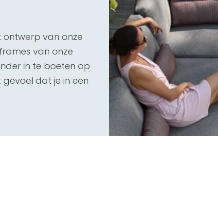
lk ontwerp van onze
 frames van onze
der in te boeten op
t gevoel dat je in een
eke Sunbrella® of
stotend waardoor je
ele jaar door buiten
as rode wijn in je
egen bestand.